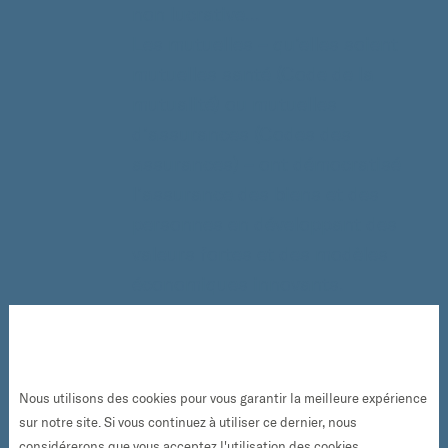
non lucrative...
Les mutuelles – qu’elles soient
mutuelles santé (Code de la
mutualité) ou mutuelles
d’assurances (Codes des
assurances) – ont démocratisé
l’assurance des biens et des
personnes en développant des
valeurs fortes et des modèles
économiques innovants.
Aujourd’hui, cette réussite
économique et sociale se
confronte à plusieurs
Nous utilisons des cookies pour vous garantir la meilleure expérience
mutations profondes.
sur notre site. Si vous continuez à utiliser ce dernier, nous
considérerons que vous acceptez l'utilisation des cookies.