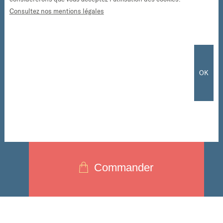
DESSINE MOI UNE MUTUELLE
Dans ce contexte, il est
Consultez nos mentions légales
essentiel de dessiner les lignes
de force d’une puissante
modernité des mutuelles pour
les dix ans qui viennent.
OK
Commander